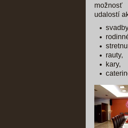
možnosť 
udalostí a
svadby
rodinn
stretnu
rauty,
kary,
caterin