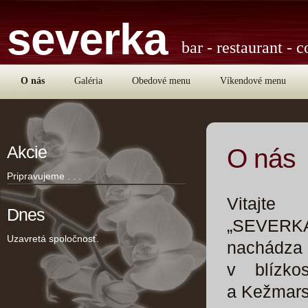
severka
bar - restaurant - c
O nás
Galéria
Obedové menu
Víkendové menu
Akcie
O nás
Pripravujeme . . .
Vitajte
Dnes
„SEVER
Uzavretá spoločnosť.
nachádza
v blízko
a Kežmars