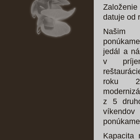
Založeni
datuje od 
Našim
ponúkame
jedál a n
v príje
reštaurác
roku 20
modernizá
z 5 druh
víkendo
ponúkame 
Kapacita 