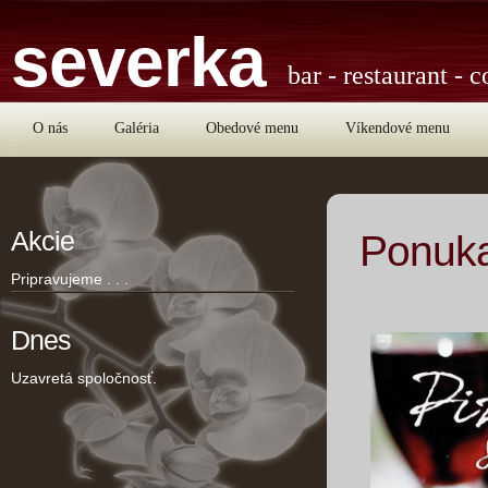
severka
bar - restaurant - c
O nás
Galéria
Obedové menu
Víkendové menu
Akcie
Ponuka
Pripravujeme . . .
Dnes
Uzavretá spoločnosť.