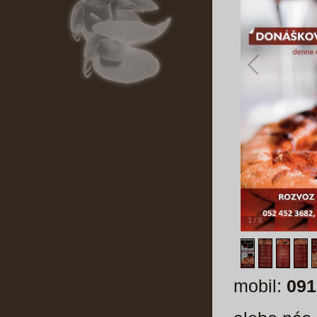
1
/
6
mobil:
091